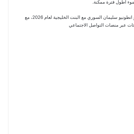
ضوء أطول فترة ممكنة.
في الختام، قدمنا لكم كافة التفاصيل حول حقيقة فيديو انطونيو سليمان السوري مع البنت الخليجية لعام 2026، مع
قات عبر منصات التواصل الاجتماعي