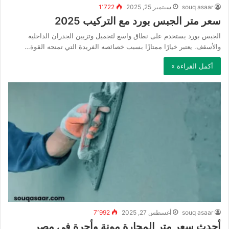
souq asaar
سبتمبر 25, 2025
1٬722
سعر متر الجبس بورد مع التركيب 2025
الجبس بورد يستخدم على نطاق واسع لتجميل وتزيين الجدران الداخلية
والأسقف. يعتبر خيارًا ممتازًا بسبب خصائصه الفريدة التي تمنحه القوة…
أكمل القراءة »
souq asaar
أغسطس 27, 2025
7٬992
أحدث سعر متر المحارة مونة وأجرة في مصر