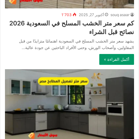
souq asaar
أكتوبر 27, 2025
1٬703
كم سعر متر الخشب المسلح في السعودية 2026
نصائح قبل الشراء
يشهد سعر متر الخشب المسلح في السعودية اهتمامًا متزايدًا من قبل
المقاولين، وأصحاب الورش، وحتى الأفراد الباحثين عن جودة عالية…
أكمل القراءة »