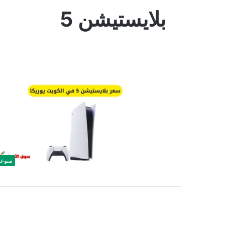
بلايستيشن 5
منوع