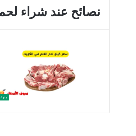
نصائح عند شراء لحم
منوع