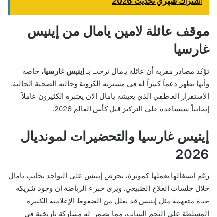
اشتراك شهري تحديث 2026
موقف عائلة لامين يامال من إينيس
غارسيا
تؤكد مصادر مقربة أن عائلة يامال ترحب بـ
إينيس غارسيا
، خاصة
وأنها تظهر دعماً كبيراً له في مسيرته الكروية وحالته الصحية الحالية.
الاستقرار العاطفي الذي يعيشه يامال الآن يعتبره الكثيرون عاملاً
إيجابياً سيساعده على التركيز قبل كأس العالم 2026.
إينيس غارسيا والتحضيرات لمونديال
2026
رغم انشغالها بعملها كمؤثرة، تحرص إينيس على التواجد بجانب يامال
خلال جلسات العلاج الطبيعي. ويرى خبراء الرياضة أن وجود شريكة
حياة متفهمة مثل إينيس قد يقلل من الضغوط الإعلامية الكبيرة
المسلطة على النجم الشاب، مما يضمن له مشاركة تاريخية في