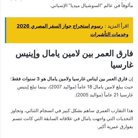
مألوفاً في عالم “السوشيال ميديا” الإسباني.
اقرأ المزيد :
رسوم استخراج جواز السفر المصري 2026
وخدمات التأشيرات
فارق العمر بين لامين يامال وإينيس
غارسيا
إن
فارق العمر بين ايناس غارسيا ولامين يامال هو 3 سنوات فقط
؛
حيث يبلغ لامين يامال 18 عاماً (مواليد 2007)، بينما تبلغ إينيس
غارسيا 21 عاماً (مواليد 2005).
هذا التقارب العمري ساهم بشكل كبير في انسجام الثنائي، وتجاوز
التحديات التي واجهت يامال في علاقاته السابقة التي كانت تتسم
بفوارق عمرية أكبر.