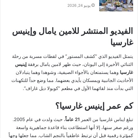
يونيو 24, 2026
الفيديو المنتشر للامين يامال وإينيس
غارسيا
يتمثل الفيديو الذي “كشف المستور” في لقطات مسربة من رحلة
الثنائي الأخيرة إلى اليونان، حيث ظهر لامين يامال برفقة
إينيس
غارسيا
وهما يستمتعان بالأجواء الصيفية، وشوهدا وهما يتبادلان
الأحاديث الجانبية ويمسكان بأيدي بعضهما. مما وضع حداً للتكهنات
التي بدأت منذ لقائهما الأول في مطعم “كوبولا ديل غاراف”.
كم عمر إينيس غارسيا؟
تبلغ ايناس غارسيا من العمر
21 عاماً
، حيث ولدت في عام 2005.
ورغم صغر سنها، إلا أنها استطاعت بناء قاعدة جماهيرية واسعة
كمؤثرة رقمية قبل أن ترتبط عاطفياً بالنجم الشاب. مما جعلها وجهاً