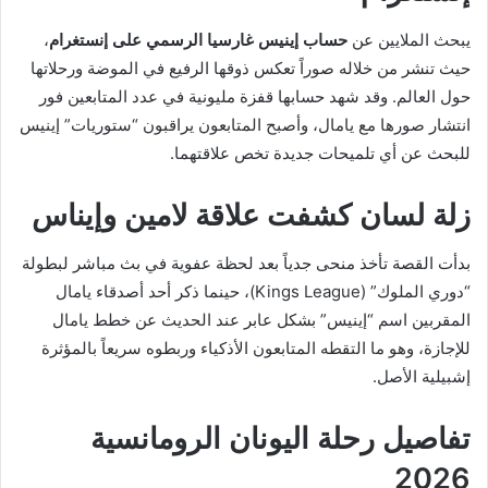
يبحث الملايين عن
حساب إينيس غارسيا الرسمي على إنستغرام
،
حيث تنشر من خلاله صوراً تعكس ذوقها الرفيع في الموضة ورحلاتها
حول العالم. وقد شهد حسابها قفزة مليونية في عدد المتابعين فور
انتشار صورها مع يامال، وأصبح المتابعون يراقبون “ستوريات” إينيس
للبحث عن أي تلميحات جديدة تخص علاقتهما.
زلة لسان كشفت علاقة لامين وإيناس
بدأت القصة تأخذ منحى جدياً بعد لحظة عفوية في بث مباشر لبطولة
“دوري الملوك” (Kings League)، حينما ذكر أحد أصدقاء يامال
المقربين اسم “إينيس” بشكل عابر عند الحديث عن خطط يامال
للإجازة، وهو ما التقطه المتابعون الأذكياء وربطوه سريعاً بالمؤثرة
إشبيلية الأصل.
تفاصيل رحلة اليونان الرومانسية
2026