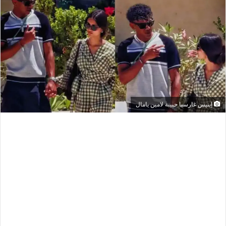
إينيس غارسيا حبيبة لامين يامال