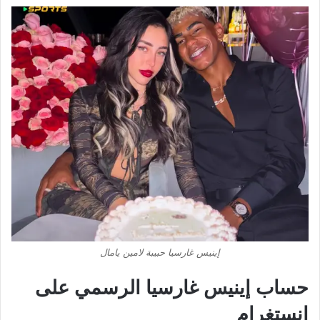
إينيس غارسيا حبيبة لامين يامال
حساب إينيس غارسيا الرسمي على
إنستغرام