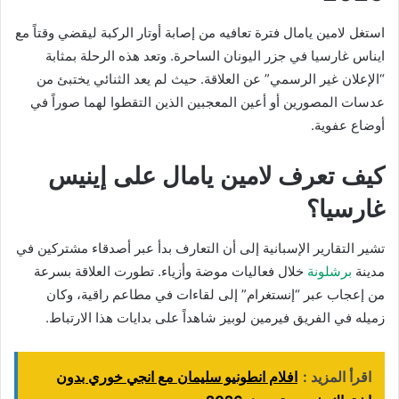
استغل لامين يامال فترة تعافيه من إصابة أوتار الركبة ليقضي وقتاً مع
ايناس غارسيا في جزر اليونان الساحرة. وتعد هذه الرحلة بمثابة
“الإعلان غير الرسمي” عن العلاقة. حيث لم يعد الثنائي يختبئ من
عدسات المصورين أو أعين المعجبين الذين التقطوا لهما صوراً في
أوضاع عفوية.
كيف تعرف لامين يامال على إينيس
غارسيا؟
تشير التقارير الإسبانية إلى أن التعارف بدأ عبر أصدقاء مشتركين في
مدينة
برشلونة
خلال فعاليات موضة وأزياء. تطورت العلاقة بسرعة
من إعجاب عبر “إنستغرام” إلى لقاءات في مطاعم راقية، وكان
زميله في الفريق فيرمين لوبيز شاهداً على بدايات هذا الارتباط.
اقرأ المزيد :
افلام انطونيو سليمان مع انجي خوري بدون