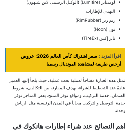
لوميتاير (Lumitire) (الوكيل الرسمي لابن شيهون)
النهدي للإطارات
ريم ربر (RimRubber)
نون (Noon)
تاير إكس (TireEx)
اقرأ المزيد :
سعر اشتراك كأس العالم 2026: عروض
أرخص طريقة لمشاهدة المونديال رسميا
تمثل هذه العبارة مفتاحاً لعملية بحث عملية، حيث يلجأ إليها العميل
عادةً عند التخطيط للشراء، بهدف المقارنة بين التكاليف، شروط
الضمان، خدمة التركيب، ومواقع توفر المنتج. بعض المتاجر توفر
خدمة التوصيل والتركيب مجاناً في المدن الرئيسية مثل الرياض
وجدة.
اهم النصائح عند شراء إطارات هانكوك في