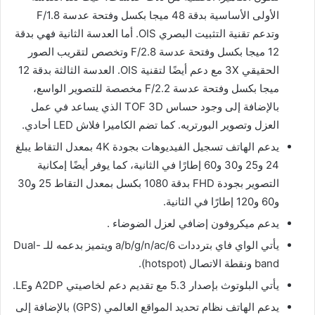
الأولى الأساسية بدقة 48 ميجا بكسل وفتحة عدسة F/1.8
وتدعم تقنية التثبيت البصري OIS. أما العدسة الثانية فهي بدقة
12 ميجا بكسل وفتحة عدسة F/2.8 وتخصص لتقريب الصور
الحقيقي 3X مع دعم أيضًا لتقنية OIS. العدسة الثالثة بدقة 12
ميجا بكسل وفتحة عدسة F/2.2 مخصصة للتصوير الواسع،
بالإضافة إلى وجود حساس TOF 3D الذي يساعد في عمل
العزل وتصوير البورتريه. كما تضم الكاميرا فلاش LED أحادي.
يدعم الهاتف تسجيل الفيديوهات بجودة 4K بمعدل التقاط يبلغ
24 و25 و30 و60 إطارًا في الثانية، كما يوفر أيضًا إمكانية
التصوير بجودة FHD بدقة 1080 بكسل بمعدل التقاط 25 و30
و60 و120 إطارًا في الثانية.
يدعم ميكروفون إضافي لعزل الضوضاء .
يأتي الواي فاي بترددات a/b/g/n/ac/6 ويتميز بدعمه للـ Dual-
band ونقطة الاتصال (hotspot).
يأتي البلوتوث بإصدار 5.3 مع تقديم دعم لخاصيتي A2DP وLE.
يدعم الهاتف نظام تحديد المواقع العالمي (GPS) بالإضافة إلى