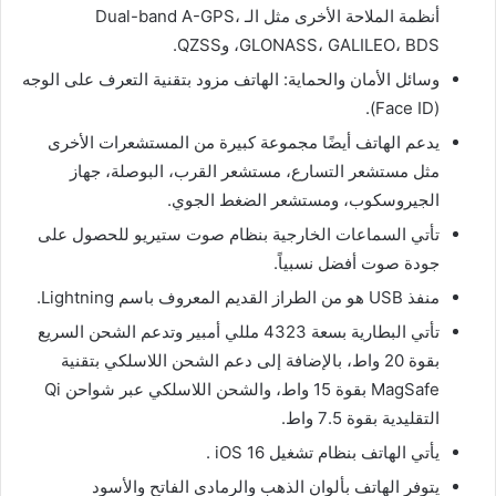
أنظمة الملاحة الأخرى مثل الـ Dual-band A-GPS،
GLONASS، GALILEO، BDS، وQZSS.
وسائل الأمان والحماية: الهاتف مزود بتقنية التعرف على الوجه
(Face ID).
يدعم الهاتف أيضًا مجموعة كبيرة من المستشعرات الأخرى
مثل مستشعر التسارع، مستشعر القرب، البوصلة، جهاز
الجيروسكوب، ومستشعر الضغط الجوي.
تأتي السماعات الخارجية بنظام صوت ستيريو للحصول على
جودة صوت أفضل نسبياً.
منفذ USB هو من الطراز القديم المعروف باسم Lightning.
تأتي البطارية بسعة 4323 مللي أمبير وتدعم الشحن السريع
بقوة 20 واط، بالإضافة إلى دعم الشحن اللاسلكي بتقنية
MagSafe بقوة 15 واط، والشحن اللاسلكي عبر شواحن Qi
التقليدية بقوة 7.5 واط.
يأتي الهاتف بنظام تشغيل iOS 16 .
يتوفر الهاتف بألوان الذهب والرمادي الفاتح والأسود