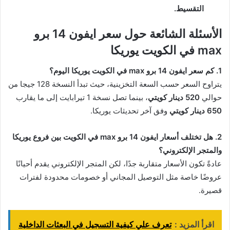
التقسيط.
الأسئلة الشائعة حول سعر ايفون 14 برو
max في الكويت يوريكا
1. كم سعر ايفون 14 برو max في الكويت يوريكا اليوم؟
يتراوح السعر حسب السعة التخزينية، حيث تبدأ النسخة 128 جيجا من
حوالي
520 دينار كويتي
، بينما تصل نسخة 1 تيرابايت إلى ما يقارب
650 دينار كويتي
وفق آخر تحديثات يوريكا.
2. هل تختلف أسعار ايفون 14 برو max في الكويت بين فروع يوريكا
والمتجر الإلكتروني؟
عادةً تكون الأسعار متقاربة جدًا، لكن المتجر الإلكتروني يقدم أحيانًا
عروضًا خاصة مثل التوصيل المجاني أو خصومات محدودة لفترات
قصيرة.
اقرأ المزيد :
تعرف علي كيفية التسجيل في البعثات الداخلية