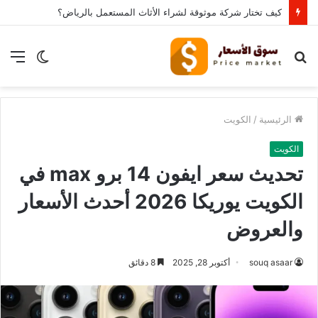
كيف تختار شركة موثوقة لشراء الأثاث المستعمل بالرياض؟
بحث
الوضع
الق
عن
المظلم
الرئيسية
/
الكويت
الكويت
تحديث سعر ايفون 14 برو max في
الكويت يوريكا 2026 أحدث الأسعار
والعروض
souq asaar
أكتوبر 28, 2025
8 دقائق