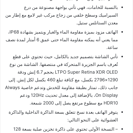
بالنسبة للخامات، فهي تأتي بواجهة مصنوعة من درع
السيراميك وسطح خلفي من زجاج مركب غير لامع مع إطار من
معدن الستانلس ستيل.
الهاتف مزود بميزة مقاومة الماء والغبار ويتميز بشهادة IP68،
مما يعني أنه يمكنه مقاومة الماء حتى عمق 6 أمتار لمدة نصف
ساعة.
تأتي الشاشة بتصميم جديد بالكامل، حيث تحتوي على قطع
تُعرف باسم الجزيرة المتحركة في منتصفها. الشاشة من نوع
LTPO Super Retina XDR OLED بحجم 6.7 إنش ودقة
1290×2796 بكسل، مع كثافة تبلغ 460 بكسل لكل إنش. إلى
جانب ذلك، تمتاز بطبقة مقاومة للخدش وتدعم خاصية Always
On Display، بالإضافة إلى معدل تحديث 120Hz ودعم
HDR10 مع سطوع مرتفع يصل إلى 2000 شمعة.
يتوفر الهاتف بعدة نسخ تتعلق بسعة الذاكرة الداخلية والذاكرة
العشوائية على النحو التالي:
– النسخة الأولى تحتوي على ذاكرة تخزين صلبة بسعة 128