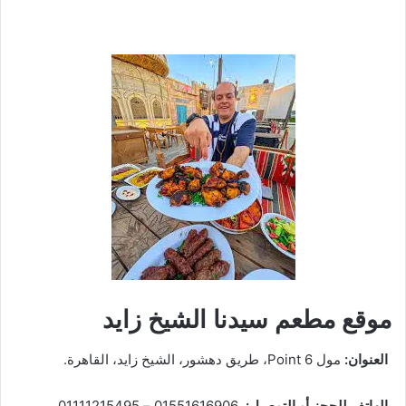
موقع مطعم سيدنا الشيخ زايد
العنوان:
مول Point 6، طريق دهشور، الشيخ زايد، القاهرة.
الهاتف للحجز أو التوصيل:
01551616906 – 01111215495.