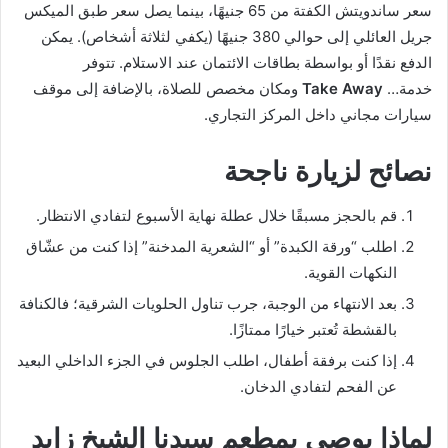
سعر ساندويتش الكفتة من 65 جنيهًا، بينما يصل سعر طبق الميكس
جريل العائلي إلى حوالي 380 جنيهًا (يكفي لثلاثة أشخاص). يمكن
الدفع نقدًا أو بواسطة بطاقات الائتمان عند الاستلام. تتوفر
خدمة…
Take Away
ومكان مخصص للصلاة، بالإضافة إلى موقف
سيارات مجاني داخل المركز التجاري.
نصائح لزيارة ناجحة
قم بالحجز مسبقًا خلال عطلة نهاية الأسبوع لتفادي الانتظار.
اطلب “ورقة الكبدة” أو “الشعرية المدخنة” إذا كنت من عشّاق
النكهات القوية.
بعد الانتهاء من الوجبة، جرب تناول الحلويات الشرقية؛ فالكنافة
بالقشطة تُعتبر خيارًا ممتازًا.
إذا كنت برفقة أطفال، اطلب الجلوس في الجزء الداخلي البعيد
عن الفحم لتفادي الدخان.
لماذا يوصي بمطعم سيدنا الشيخ زايد