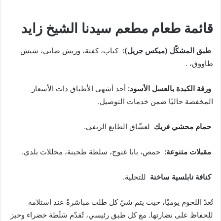
قائمة طعام مطعم سيدنا الشيخ زايد
طبق المشكّل (ميكس جريل):
كباب، كفتة، وريش ضاني، شيش
طاووق، .
ورقة الكبدة بالعسل الأسود:
أحد أشهى الأطباق ذات الأسعار
المخفضة حاليًا ضمن خدمات التوصيل.
حمام محشي فريك
لعشّاق الطابع الريفي.
مقبلات متنوعة:
حمص، بابا غنوج، سلطة طحينة، مخللات بلدي.
كنافة نابلسية ساخنة
للتحلية.
تُعدّ اللحوم يوميًا، حيث يتم شيّ كل طلب مباشرةً عند استلامه
للحفاظ على نضارتها. مع كل طبق رئيسي، تُقدّم سَلَطة خضراء وخبز