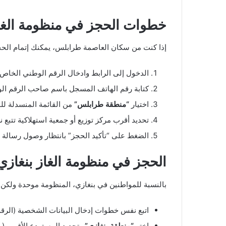
خطوات الحجز في منظومة الغاز 
إذا كنت من سكان العاصمة طرابلس، يمكنك إتمام الحجز
الدخول إلى الرابط وادخال الرقم الوطني الخاص 
كتابة رقم الهاتف المسجل باسم صاحب الرقم ال
اختيار
“منطقة طرابلس”
من القائمة المنسدلة لل
تحديد أقرب مركز توزيع أو جمعية استهلاكية تتبع
الضغط على “تأكيد الحجز” بانتظار وصول رسالة الـ SMS التي تحتوي على موعد الت
الحجز في منظومة الغاز بنغازي
بالنسبة للمواطنين في بنغازي، المنظومة موحدة ولكن م
اتبع نفس خطوات إدخال البيانات الشخصية (الرقم
اختر
“منطقة بنغازي”
وتحديد المستودع الأقرب (م