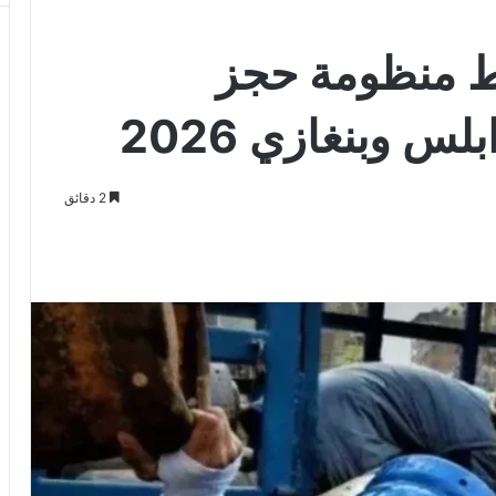
بط منظومة حجز
س وبنغازي 2026
2 دقائق