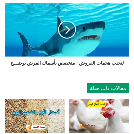
لتجنب هجمات القروش : متخصص بأسماك القرش يوضـــح
مقالات ذات صلة