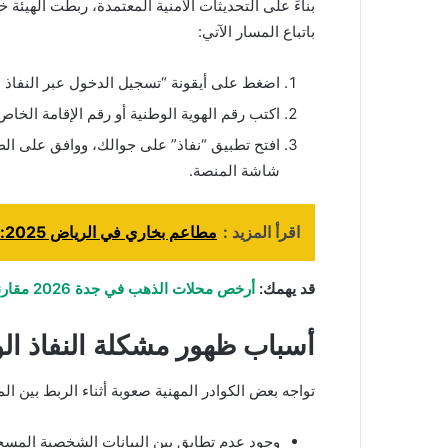
بناءً على التحديثات الأمنية المعتمدة، ربطت الهيئة 
باتباع المسار الآتي:
اضغط على أيقونة “تسجيل الدخول عبر النفاذ 
اكتب رقم الهوية الوطنية أو رقم الإقامة الخاص
افتح تطبيق “نفاذ” على جوالك، ووافق على ال
شاشة المنصة.
اقرأ المزيد :
مطاعم بخاري في الرياض 2025: تجربة مميزة في عالم الأرز البخاري
قد يهمك:
أرخص محلات الذهب في جدة 2026 مقارنة الأسعار وأفضل أماكن الشراء
أسباب ظهور مشكلة النفاذ ال
تواجه بعض الكوادر المهنية صعوبة أثناء الربط بين ال
وجود عدم تطابق بين البيانات الشخصية المسجل