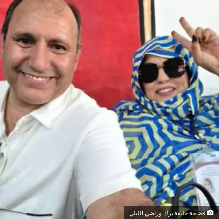
فضيحة خليفة برك وراضي الليلي