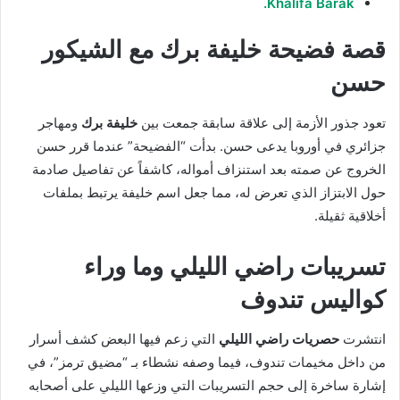
Khalifa Barak.
قصة فضيحة خليفة برك مع الشيكور
حسن
تعود جذور الأزمة إلى علاقة سابقة جمعت بين
خليفة برك
ومهاجر
جزائري في أوروبا يدعى حسن.
بدأت “الفضيحة” عندما قرر حسن
الخروج عن صمته بعد استنزاف أمواله، كاشفاً عن تفاصيل صادمة
حول الابتزاز الذي تعرض له، مما جعل اسم خليفة يرتبط بملفات
أخلاقية ثقيلة.
تسريبات راضي الليلي وما وراء
كواليس تندوف
انتشرت
حصريات راضي الليلي
التي زعم فيها البعض كشف أسرار
من داخل مخيمات تندوف، فيما وصفه نشطاء بـ “مضيق ترمز”، في
إشارة ساخرة إلى حجم التسريبات التي وزعها الليلي على أصحابه