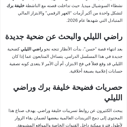
نشطاء السوشيال ميديا. حيث تداخلت قصته مع الناشطة
خليفة برك
لتشكل واحدة من أكبر أزمات “العهر الرقمي” والابتزاز المالي
المتبادل التي شهدها عام 2026.
راضي الليلي والبحث عن ضحية جديدة
بعد انتهاء قصة “حسن”، بدأت الأنظار تتجه نحو
راضي الليلي
كضحية
جديدة في هذا المسلسل الدرامي.
يتساءل المتابعون عما إذا كان
الليلي قد وقع فعلاً في فخ الابتزاز، أم أن الأمر لا يتعدى كونه تصفية
حسابات إعلامية بصبغة أخلاقية.
حصريات فضيحة خليفة برك وراضي
الليلي
يبحث الكثيرون عن روابط
تسريبات خليفة وراضي.
يهدف صناع هذا
المحتوى إلى دمج التريندات العالمية ببعضها لضمان بقاء الزوار
لأطول فترة ممكنة داخل القنوات الخاصة والمواقع المشبوهة.