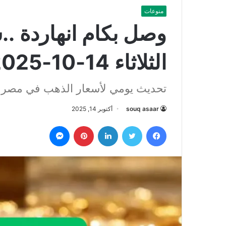
منوعات
وصل بكام انهاردة ..
الثلاثاء 14-10-2025
تحديث يومي لأسعار الذهب في مصر ب
souq asaar
أكتوبر 14, 2025
فيسبوك
تويتر
لينكدإن
بينتيريست
ماسنجر