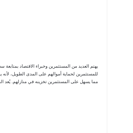
للمستثمرين لحماية أموالهم على المدى الطويل، لأنه ي
مما يسهل على المستثمرين تخزينه في منازلهم. يُعد الذهب عيار 21 من أكثر الأعيرة تداولًا في ا